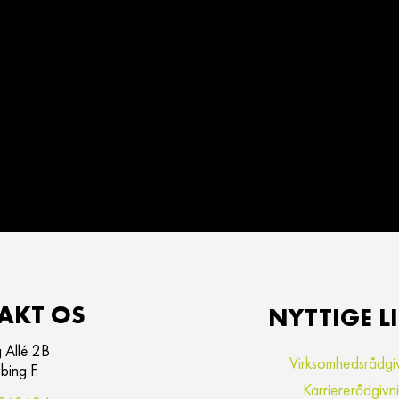
AKT OS
NYTTIGE L
 Allé 2B
Virksomhedsrådgi
ing F.
Karriererådgivn