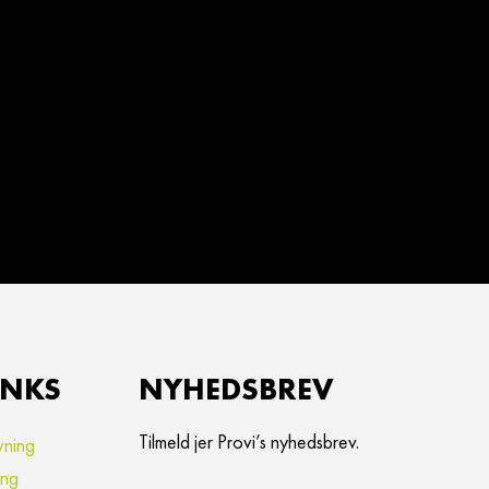
INKS
NYHEDSBREV
Tilmeld jer Provi’s nyhedsbrev.
vning
ing