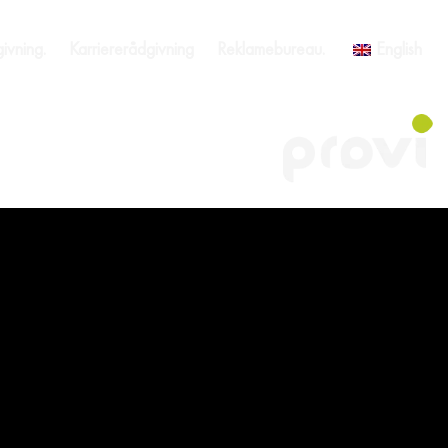
ivning.
Karriererådgivning
Reklamebureau.
English