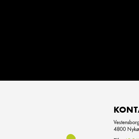
KONT
Vestensborg
4800 Nykøb