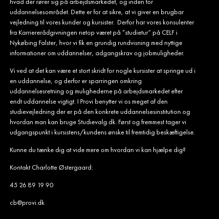
hvad der rører sig på arbejdsmarkedet, og inden for
uddannelsesområdet. Dette er for at sikre, at vi giver en brugbar
vejledning til vores kunder og kursister. Derfor har vores konsulenter
fra Karriererådgivningen netop været på ”studietur” på CELF i
Nykøbing Falster, hvor vi fik en grundig rundvisning med nyttige
informationer om uddannelser, adgangskrav og jobmuligheder.
Vi ved at det kan være et stort skridt for nogle kursister at springe ud i
en uddannelse, og derfor er sparringen omkring
uddannelsesretning og mulighederne på arbejdsmarkedet efter
endt uddannelse vigtigt. I Provi benytter vi os meget af den
studievejledning der er på den konkrete uddannelsesinstitution og
hvordan man kan bruge Studievalg.dk. Først og fremmest tager vi
udgangspunkt i kursistens/kundens ønske til fremtidig beskæftigelse.
Kunne du tænke dig at vide mere om hvordan vi kan hjælpe dig?
Kontakt Charlotte Østergaard:
45 26 89 19 90
cb@provi.dk