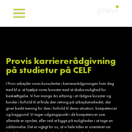
Provis karriererådgivning
på studietur på CELF
I Provi arbejder vores konsulenter i karriererådgivningen hver dag
med bl.a. at hjælpe vores kursister med at skabe mulighed for
beskæftigelse. Vi har mange års erfaring i at rådgive kursister og
kunder i forhold til at finde den retning på arbejdsmarkedet, der
giver bedst mening for dem i forhold til deres situation, kompetencer
og baggrund. Vi tager udgangspunkt i de kompetencer som
allerede er opnået, eller ved at kigge på muligheden i at tage en
uddannelse. Det er vigtigt for os, at vi hele tiden er orienteret om