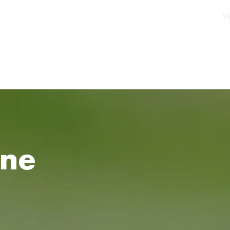
Vi
rne