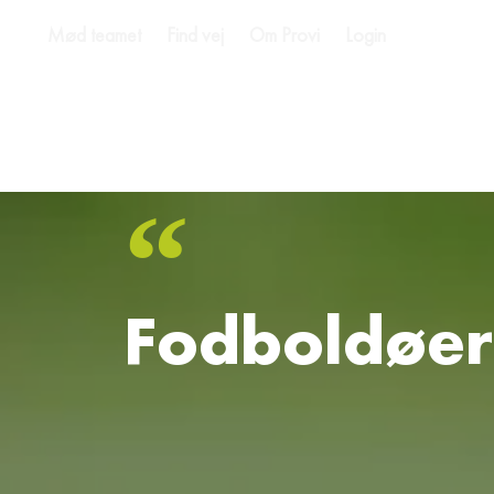
Mød teamet
Find vej
Om Provi
Login
Fodboldøe