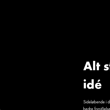
Alt 
idé
Sideløbende i d
bedre forståelse