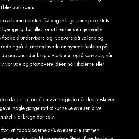
 blev sat i søen.
 øvelserne i starten låst bag et login, men projektets
 tilgængeligt for alle, for at fremme den generelle
 fodbold undervisere og -udøvere på Lolland og
falede også til, at man lavede en nyheds-funktion på
 de personer der brugte værktøjet også kunne se, når
v var ude og promovere idéen hos skolerne eller
e kan læse og forstå en øvelsesguide når den beskrives
alligevel nogle gange rart at kunne se øvelsen blive
 skal til at bruge den selv.
rfor, at Fodboldøerne.dk’s øvelser alle sammen
video-guide. Her bliver øvelsen filmet i flere forskellig