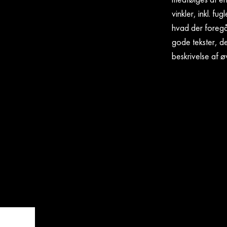
vinkler, inkl. f
hvad der foregår
gode tekster, der
beskrivelse af ø