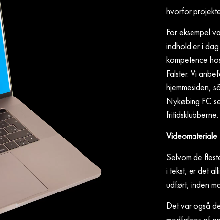
hvorfor projektet
For eksempel var
indhold er i dag
kompetence hos
Falster. Vi anbe
hjemmesiden, så
Nykøbing FC sel
fritidsklubberne.
Videomateriale
Selvom de flest
i tekst, er det 
udført, inden man
Det var også de
medfølges af en 