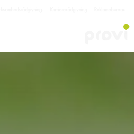
rksomhedsrådgivning.
Karriererådgivning
Reklamebureau.