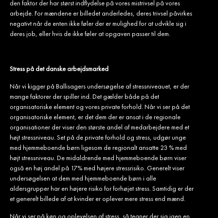
den faktor der har størst indflydelse på vores mistrivsel på vores
arbejde. For mændene er billedet anderledes, deres trivsel påvirkes
negativt når de enten ikke føler der er mulighed for at udvikle sig i
deres job, eller hvis de ikke føler at opgaven passer til dem.
Stress på det danske arbejdsmarked
Når vi kigger på Ballisagers undersøgelse af stressniveauet, er der
mange faktorer der spiller ind. Det gælder både på det
organisatoriske element og vores private forhold. Når vi ser på det
organisatoriske element, er det dem der er ansat i de regionale
organisationer der viser den største andel af medarbejdere med et
højt stressniveau. Set på de private forhold og stress, udgør unge
med hjemmeboende børn ligesom de regionalt ansatte 23 % med
højt stressniveau. De midaldrende med hjemmeboende børn viser
også en høj andel på 17% med højere stressrisiko. Generelt viser
undersøgelsen at dem med hjemmeboende børn i alle
aldersgrupper har en højere risiko for forhøjet stress. Samtidig er der
et generelt billede af at kvinder er oplever mere stress end mænd.
Når vi ser på køn og oplevelsen af stress, så tegner der sig igen en