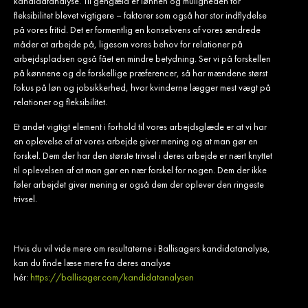
kandidatanalyse. Til gengæld er lønnen og muligheden for
fleksibilitet blevet vigtigere – faktorer som også har stor indflydelse
på vores fritid. Det er formentlig en konsekvens af vores ændrede
måder at arbejde på, ligesom vores behov for relationer på
arbejdspladsen også fået en mindre betydning. Ser vi på forskellen
på kønnene og de forskellige præferencer, så har mændene størst
fokus på løn og jobsikkerhed, hvor kvinderne lægger mest vægt på
relationer og fleksibilitet.
Et andet vigtigt element i forhold til vores arbejdsglæde er at vi har
en oplevelse af at vores arbejde giver mening og at man gør en
forskel. Dem der har den største trivsel i deres arbejde er nært knyttet
til oplevelsen af at man gør en nær forskel for nogen. Dem der ikke
føler arbejdet giver mening er også dem der oplever den ringeste
trivsel.
Hvis du vil vide mere om resultaterne i Ballisagers kandidatanalyse,
kan du finde læse mere fra deres analyse
hér:
https://ballisager.com/kandidatanalysen