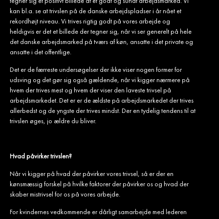
tegner sig et positivt billede af et godt og sundt arbejdsmarked. Vi
kan bl.a. se at trivslen på de danske arbejdspladser i år nået et
rekordhøjt niveau. Vi trives rigtig godt på vores arbejde og
heldigvis er det et billede der tegner sig, når vi ser generelt på hele
det danske arbejdsmarked på tværs af køn, ansatte i det private og
ansatte i det offentlige.
Det er de færreste undersøgelser der ikke viser nogen former for
udsving og det gør sig også gældende, når vi kigger nærmere på
hvem der trives mest og hvem der viser den laveste trivsel på
arbejdsmarkedet. Det er er de ældste på arbejdsmarkedet der trives
allerbedst og de yngste der trives mindst. Der en tydelig tendens til at
trivslen øges, jo ældre du bliver.
Hvad påvirker trivslen?
Når vi kigger på hvad der påvirker vores trivsel, så er der en
kønsmæssig forskel på hvilke faktorer der påvirker os og hvad der
skaber mistrivsel for os på vores arbejde.
For kvindernes vedkommende er dårligt samarbejde med lederen