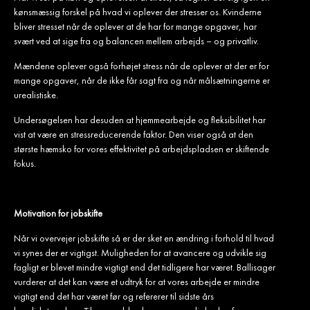
kønsmæssig forskel på hvad vi oplever der stresser os. Kvinderne
bliver stresset når de oplever at de har for mange opgaver, har
svært ved at sige fra og balancen mellem arbejds – og privatliv.
Mændene oplever også forhøjet stress når de oplever at der er for
mange opgaver, når de ikke får sagt fra og når målsætningerne er
urealistiske.
Undersøgelsen har desuden at hjemmearbejde og fleksibilitet har
vist at være en stressreducerende faktor. Den viser også at den
største hæmsko for vores effektivitet på arbejdspladsen er skiftende
fokus.
Motivation for jobskifte
Når vi overvejer jobskifte så er der sket en ændring i forhold til hvad
vi synes der er vigtigst. Muligheden for at avancere og udvikle sig
fagligt er blevet mindre vigtigt end det tidligere har været. Ballisager
vurderer at det kan være et udtryk for at vores arbejde er mindre
vigtigt end det har været før og refererer til sidste års