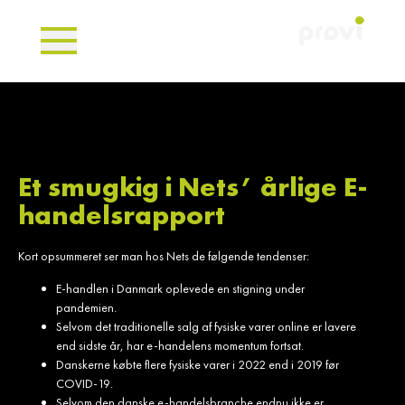
Et smugkig i Nets’ årlige E-
handelsrapport
Kort opsummeret ser man hos Nets de følgende tendenser:
E-handlen i Danmark oplevede en stigning under
pandemien.
Selvom det traditionelle salg af fysiske varer online er lavere
end sidste år, har e-handelens momentum fortsat.
Danskerne købte flere fysiske varer i 2022 end i 2019 før
COVID-19.
Selvom den danske e-handelsbranche endnu ikke er