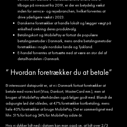
tilbage på niveauet fra 2019, er der en betydelig vækst
inden for service- og rejsebranchen, hvilket forventes at
drive yderligere vækst i 2023.
Danskerne foretrækker at handle lokalt og lægger vægt på
enkelhed omkring deres produktvalg.
Betalingskort og MobilePay er fortsat de populære
betalingsmetoder i Danmark, mens andre betalingsmetoder
foretrækkes i nogle nordiske lande og Tyskland.
E-handel forventes at fortsætte med at være en stor del af
detailhandelen i Danmark.
” Hvordan foretrækker du at betale”
Et interessant datapunkt er, at vi i Danmark fortsat foretrækker at
betale med vores kort (Visa, Dankort, MasterCard mm.), men at
brugen af MobilePay efterhånden også følger godt med. Blandt de
adspurgte lød det således, at 47% foretrækker kortbetaling, mens
hele 40% foretrækker at bruge MobilePay. Det er sammenlignet med
hhv. 51% for kort og 34% for MobilePay sidste år.
Hvis vi dykker lidt ned i dataen kan man også se, at lidt over 2/3