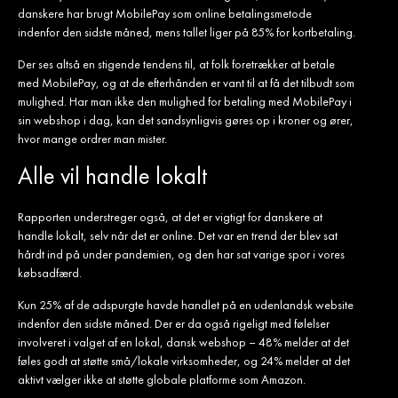
danskere har brugt MobilePay som online betalingsmetode
indenfor den sidste måned, mens tallet liger på 85% for kortbetaling.
Der ses altså en stigende tendens til, at folk foretrækker at betale
med MobilePay, og at de efterhånden er vant til at få det tilbudt som
mulighed. Har man ikke den mulighed for betaling med MobilePay i
sin webshop i dag, kan det sandsynligvis gøres op i kroner og ører,
hvor mange ordrer man mister.
Alle vil handle lokalt
Rapporten understreger også, at det er vigtigt for danskere at
handle lokalt, selv når det er online. Det var en trend der blev sat
hårdt ind på under pandemien, og den har sat varige spor i vores
købsadfærd.
Kun 25% af de adspurgte havde handlet på en udenlandsk website
indenfor den sidste måned. Der er da også rigeligt med følelser
involveret i valget af en lokal, dansk webshop – 48% melder at det
føles godt at støtte små/lokale virksomheder, og 24% melder at det
aktivt vælger ikke at støtte globale platforme som Amazon.